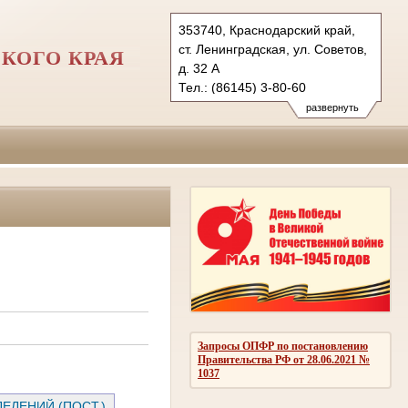
353740, Краснодарский край,
ст. Ленинградская, ул. Советов,
КОГО КРАЯ
д. 32 А
Тел.: (86145) 3-80-60
leningradskay.krd@sudrf.ru
развернуть
показать на карте
Запросы ОПФР по постановлению
Правительства РФ от 28.06.2021 №
1037
ЕЛЕНИЙ (ПОСТ.)